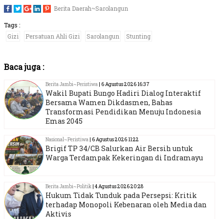
Berita Daerah~Sarolangun





Tags :
Gizi
Persatuan Ahli Gizi
Sarolangun
Stunting
Baca juga :
Berita Jambi~Peristiwa
| 6 Agustus 2026 16:37
Wakil Bupati Bungo Hadiri Dialog Interaktif
Bersama Wamen Dikdasmen, Bahas
Transformasi Pendidikan Menuju Indonesia
Emas 2045
Nasional~Peristiwa
| 6 Agustus 2026 11:22
Brigif TP 34/CB Salurkan Air Bersih untuk
Warga Terdampak Kekeringan di Indramayu
Berita Jambi~Politik
| 4 Agustus 2026 20:28
Hukum Tidak Tunduk pada Persepsi: Kritik
terhadap Monopoli Kebenaran oleh Media dan
Aktivis