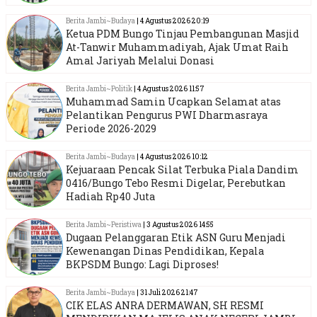
Berita Jambi~Budaya
| 4 Agustus 2026 20:19
Ketua PDM Bungo Tinjau Pembangunan Masjid
At-Tanwir Muhammadiyah, Ajak Umat Raih
Amal Jariyah Melalui Donasi
Berita Jambi~Politik
| 4 Agustus 2026 11:57
Muhammad Samin Ucapkan Selamat atas
Pelantikan Pengurus PWI Dharmasraya
Periode 2026-2029
Berita Jambi~Budaya
| 4 Agustus 2026 10:12
Kejuaraan Pencak Silat Terbuka Piala Dandim
0416/Bungo Tebo Resmi Digelar, Perebutkan
Hadiah Rp40 Juta
Berita Jambi~Peristiwa
| 3 Agustus 2026 14:55
Dugaan Pelanggaran Etik ASN Guru Menjadi
Kewenangan Dinas Pendidikan, Kepala
BKPSDM Bungo: Lagi Diproses!
Berita Jambi~Budaya
| 31 Juli 2026 21:47
CIK ELAS ANRA DERMAWAN, SH RESMI