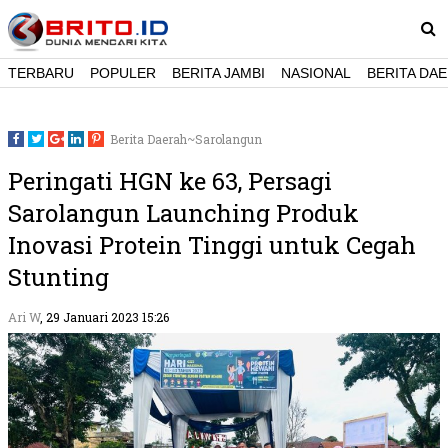

TERBARU
POPULER
BERITA JAMBI
NASIONAL
BERITA DA
Berita Daerah~Sarolangun





Peringati HGN ke 63, Persagi
Sarolangun Launching Produk
Inovasi Protein Tinggi untuk Cegah
Stunting
Ari W
, 29 Januari 2023 15:26